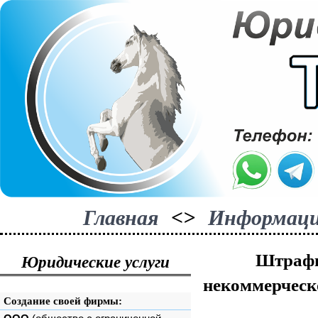
Главная
<>
Информац
Штрафы
Юридические услуги
некоммерческо
Создание своей фирмы: