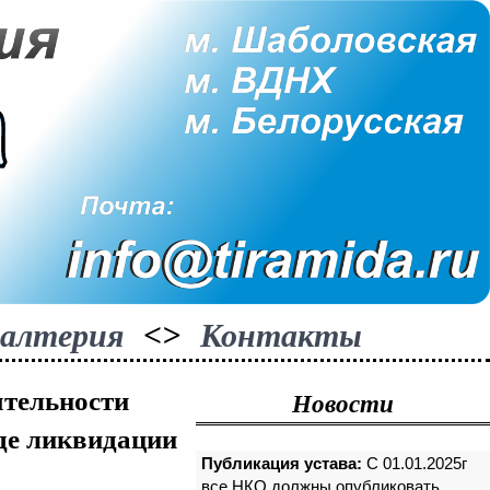
галтерия
<>
Контакты
ятельности
Новости
иде ликвидации
Публикация устава:
С 01.01.2025г
все НКО должны опубликовать