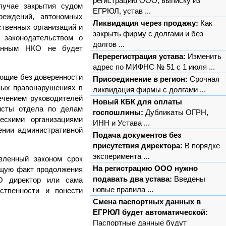
регистрацию ООО, выписку из
лучае закрытия судом
ЕГРЮЛ, устав ...
реждений, автономных
Ликвидация через продажу:
Как
ственных организаций и
закрыть фирму с долгами и без
 законодательством о
долгов ...
 данным НКО не будет
Перерегистрация устава:
Изменить
адрес по МИФНС № 51 с 1 июля ...
ующие без доверенности
Присоединение в регион:
Срочная
ных правонарушениях в
ликвидация фирмы с долгами ...
ечением руководителей
Новый КБК для оплаты
исты отдела по делам
госпошлины:
Дубликаты ОГРН,
ескими организациями
ИНН и Устава ...
ении административной
Подача документов без
присутствия директора:
В порядке
эксперимента ...
вленный законом срок
На регистрацию ООО нужно
ющую факт продолжения
подавать два устава:
Введены
О директор или сама
новые правила ...
ственности и понести
Смена паспортных данных в
ЕГРЮЛ будет автоматической:
Паспортные данные будут