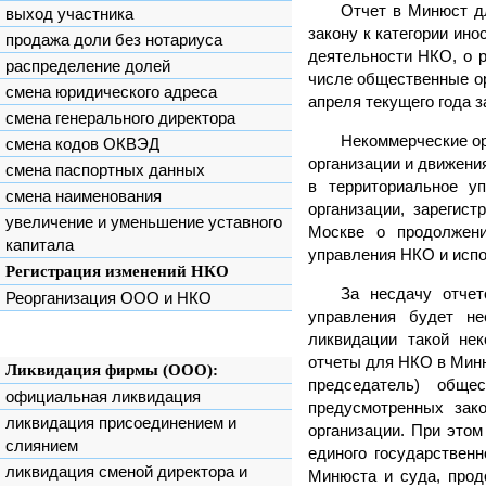
Отчет в Минюст д
выход участника
закону к категории ин
продажа доли без нотариуса
деятельности НКО, о 
распределение долей
числе общественные ор
смена юридического адреса
апреля текущего года 
смена генерального директора
Некоммерческие ор
смена кодов ОКВЭД
организации и движени
смена паспортных данных
в территориальное у
смена наименования
организации, зарегис
увеличение и уменьшение уставного
Москве о продолжени
капитала
управления НКО и испо
Регистрация изменений НКО
За несдачу отчет
Реорганизация ООО и НКО
управления будет не
ликвидации такой нек
отчеты для НКО в Миню
Ликвидация фирмы (ООО):
председатель) обще
официальная ликвидация
предусмотренных зак
ликвидация присоединением и
организации. При этом
слиянием
единого государствен
ликвидация сменой директора и
Минюста и суда, прод