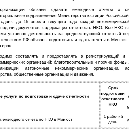
 организации обязаны сдавать ежегодные отчеты о с
иториальные подразделения Министерства юстиции Российской
сданы до 15 апреля текущего года каждой некоммерческой 
подачи документов, содержащих отчетность НКО. Все НКО вне
ями уставная деятельность за предшествующий отчетный пер
тельством РФ обязаны подготовить и сдать отчеты в Минюст п
 срок.
ходимо составлять и предоставлять в регистрирующий и 
ммерческих организаций: благотворительные и прочие фонды,
ганизации, автономные некоммерческие организации, 
рства, общественные организации и движения.
Срок
подготовки
 услуги по подготовке и сдаче отчетности
отчетности
НКО
1 рабочий
а ежегодного отчета по НКО в Минюст
день