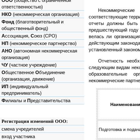
ООО
(общество с ограниченной
ответственностью)
Некоммерческие
НКО
(некоммерческая организация)
соответствующие терр
Фонд
(благотворительный и
отчеты должны быть 
общественный фонд)
предшествующий году 
А
ссоциация,
С
оюз (СРО)
велась ли организаци
действующим законода
НП
(некоммерческое партнерство)
установленный законом
АНО
(автономная некоммерческая
организация)
Отчетность необ
ЧУ
(частное учреждение)
следующим видам неко
О
бщественное
О
бъединение
образовательные ор
(организация, движение)
некоммерческие партне
ИП
(индивидуальный
предприниматель)
Ф
илиалы и
П
редставительства
Наименование
Регистрация изменений ООО:
смена учредителей
Подготовка и подач
вход участника