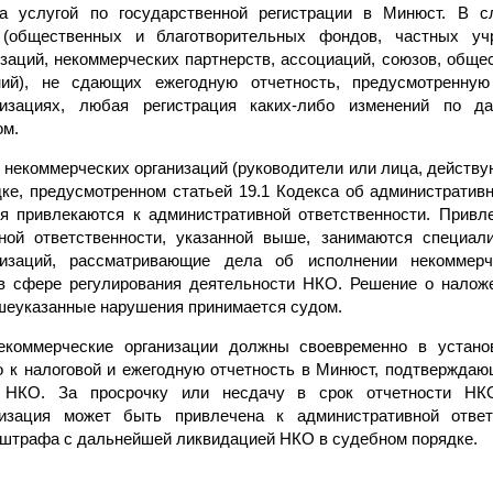
а услугой по государственной регистрации в Минюст. В с
общественных и благотворительных фондов, частных уч
заций, некоммерческих партнерств, ассоциаций, союзов, обще
ий), не сдающих ежегодную отчетность, предусмотренную
низациях, любая регистрация каких-либо изменений по
ом.
некоммерческих организаций (руководители или лица, действ
дке, предусмотренном статьей 19.1 Кодекса об административ
я привлекаются к административной ответственности. Привл
ной ответственности, указанной выше, занимаются специал
низаций, рассматривающие дела об исполнении некоммерч
в сфере регулирования деятельности НКО. Решение о налож
шеуказанные нарушения принимается судом.
екоммерческие организации должны своевременно в устано
о к налоговой и ежегодную отчетность в Минюст, подтвержда
й НКО. За просрочку или несдачу в срок отчетности НК
низация может быть привлечена к административной ответ
 штрафа с дальнейшей ликвидацией НКО в судебном порядке.