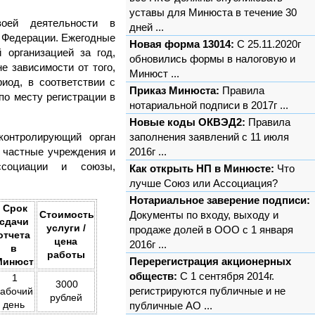
уставы для Минюста в течение 30
воей деятельности в
дней ...
 Федерации. Ежегодные
Новая форма 13014:
С 25.11.2020г
организацией за год,
обновились формы в налоговую и
 зависимости от того,
Минюст ...
иод, в соответствии с
Приказ Минюста:
Правила
о месту регистрации в
нотариальной подписи в 2017г ...
Новые коды ОКВЭД2:
Правила
контролирующий орган
заполнения заявлений с 11 июля
 частные учреждения и
2016г ...
ассоциации и союзы,
Как открыть НП в Минюсте:
Что
лучше Союз или Ассоциация?
Нотариальное заверение подписи:
Срок
Стоимость
Документы по входу, выходу и
сдачи
услуги /
продаже долей в ООО с 1 января
отчета
цена
2016г ...
в
работы
Перерегистрация акционерных
Минюст
обществ:
С 1 сентября 2014г.
1
3000
регистрируются публичные и не
рабочий
рублей
день
публичные АО ...