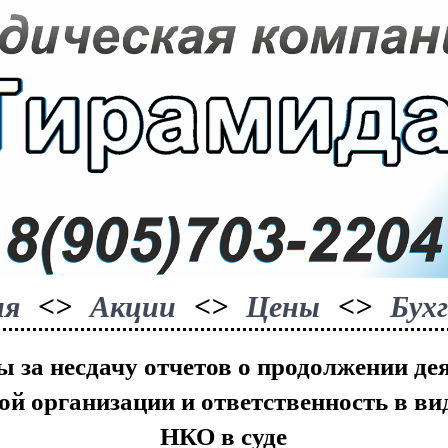
ия
<>
Акции
<>
Цены
<>
Бух
 за несдачу отчетов о продолжении де
й организации и ответственность в в
НКО в суде