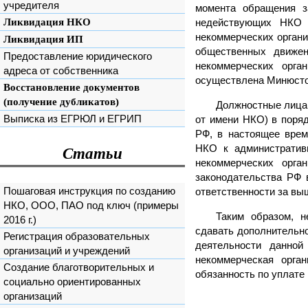
учредителя
момента обращения з
недействующих НКО (
Ликвидация НКО
некоммерческих органи
Ликвидация ИП
общественных движен
Предоставление юридического
некоммерческих орга
адреса от собственника
осуществлена Минюст
Восстановление документов
(получение дубликатов)
Должностные лица 
Выписка из ЕГРЮЛ и ЕГРИП
от имени НКО) в поря
РФ, в настоящее врем
НКО к административ
Статьи
некоммерческих орга
законодательства РФ 
Пошаговая инструкция по созданию
ответственности за вы
НКО, ООО, ПАО под ключ (примеры
Таким образом, н
2016 г.)
сдавать дополнительн
Регистрация образовательных
деятельности данно
организаций и учреждений
некоммерческая орга
Создание благотворительных и
обязанность по уплате
социально ориентированных
организаций