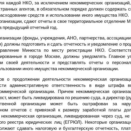
ля каждой НКО, за исключением некоммерческих организаций,
остранных агентов, в обязательном порядке должен содержать 
расходовании средств и использовании иного имущества НКО. 
ганизации, сдают отчеты в свое территориальное отделение М
за предыдущий отчетный год.
ганизации (фонды, учреждения, АНО, партнерства, ассоциаци
я) должны подготовить и сдать отчетность и уведомление о пр
правление Минюста по месту регистрации НКО. Соответств
трированные в городе Москве, должны уведомлять Главное 
и своей деятельности и представлять отчеты о персонал
льзовании иного имущества некоммерческой организации.
ов о продолжении деятельности некоммерческая организац
сти административную ответственность в виде штрафа 
оммерческой организации. Причем некоммерческая организа
ст, может быть ликвидирована по решению суда, а директор (ру
ственной организации может быть оштрафован за нар
оном отчетов с привязкой к размеру заработной платы дол
 некоммерческая организация, ликвидированная через суд, не
ного реестра юридических лиц (ЕГРЮЛ). Некоторые организац
олжают сдавать налоговую и бухгалтерскую отчетность, плат