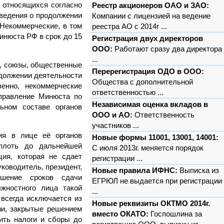
 относящихся согласно
Реестр акционеров ОАО и ЗАО:
сведения о продолжении
Компании с лицензией на ведение
Некоммерческие, в том
реестра АО с 2014г ...
инюста РФ в срок до 15
Регистрация двух директоров
ООО:
Работают сразу два директора
...
и, союзы, общественные
Перерегистрация ОДО в ООО:
одолжении деятельности
Общества с дополнительной
енно, некоммерческие
ответственностью ...
управление Минюста по
Независимая оценка вкладов в
ьном составе органов
ООО и АО:
Ответственность
участников ...
ия в лице её органов
Новые формы 11001, 13001, 14001:
вплоть до дальнейшей
С июля 2013г. меняется порядок
ция, которая не сдает
регистрации ...
ководитель, президент,
Новые правила ИФНС:
Выписка из
ушение сроков сдачи
ЕГРЮЛ не выдается при регистрации
жностного лица такой
...
 всегда исключается из
Новые реквизиты ОКТМО 2014г.
ии, закрытые решением
вместо ОКАТО:
Госпошлина за
ить налоги и сборы до