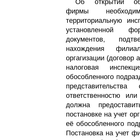
Об открытии обо
фирмы необходи
территориальную инс
установленной ф
документов, подт
нахождения филиа
оргагизации (договор 
налоговая инспек
обособленного подра
представительства
ответственностю или
должна предостави
постановке на учет ор
её обособленного под
Постановка на учет ф