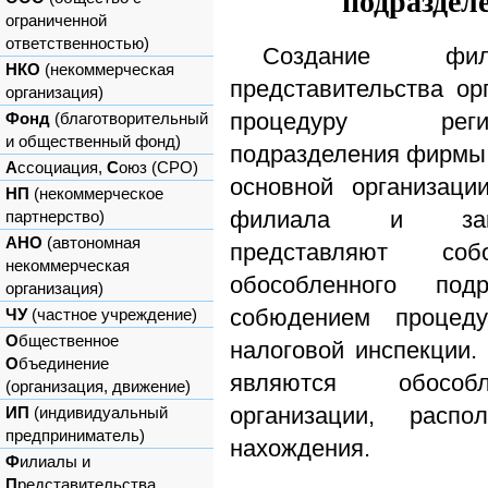
подраздел
ограниченной
ответственностью)
Создание фи
НКО
(некоммерческая
представительства ор
организация)
процедуру реги
Фонд
(благотворительный
и общественный фонд)
подразделения фирмы
А
ссоциация,
С
оюз (СРО)
основной организаци
НП
(некоммерческое
филиала и закры
партнерство)
АНО
(автономная
представляют со
некоммерческая
обособленного под
организация)
собюдением процед
ЧУ
(частное учреждение)
О
бщественное
налоговой инспекции.
О
бъединение
являются обособл
(организация, движение)
организации, рас
ИП
(индивидуальный
предприниматель)
нахождения.
Ф
илиалы и
П
редставительства