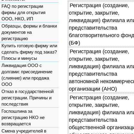
Регистрация (создание,
FAQ по регистрации
открытие, закрытие,
фирмы для открытия
ООО, НКО, ИП
ликвидация) филиала ил
Образцы, формы и бланки
представительства
документов на
благотворительного фон
регистрацию
(БФ)
Купить готовую фирму или
Регистрация (создание,
сделать фирму под заказ?
Плюсы и минусы
открытие, закрытие,
Ликвидация ООО с
ликвидация) филиала ил
долгами: присоединение
представительства
(слияние) или продажа
автономной некоммерчес
ООО
организации (АНО)
Отказ в государственной
Регистрация (создание,
регистрации. Причины и
последствия
открытие, закрытие,
Госпошлина за
ликвидация) филиала ил
регистрацию НКО не
представительства
возвращается
общественной организаци
Смена учредителей в