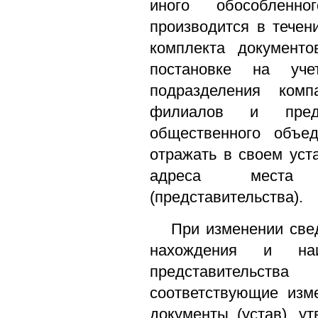
иного обособленн
производится в течен
комплекта документ
постановке на учет
подразделения ком
филиалов и пред
общественного объед
отражать в своем уст
адреса места 
(представительства).
При изменении свед
нахождения и на
представительст
соответствующие изм
документы (устав), у