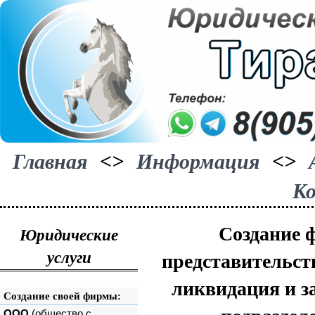
Главная
<>
Информация
<>
К
Создание 
Юридические
представительст
услуги
ликвидация и з
Создание своей фирмы:
ООО
(общество с