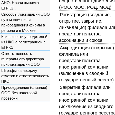
общественного движения
АНО. Новая выписка
(РОО, МОО, РОД, МОД)
ЕГРЮЛ.
Регистрация (создание,
Способы ликвидации ООО
путем слияния и
открытие, закрытие,
присоединения фирмы в
ликвидация) филиала ил
регионе и в Москве
представительства
Как вывести учредителей
ассоциации и союза
из НКО с регистрацией в
Аккредитация (открытие)
ЕГРЮЛ
Ответственность
филиала или
генерального директора
представительства
при ликвидации ООО
иностранной компании
Штрафы за несдачу
(включение в сводный
отчетов и ответственность
государственный реестр)
НКО
Закрытие филиала или
Присоединение (слияние)
ООО без налоговой
представительства
проверки
иностранной компании
(исключение из сводного
государственного реестра