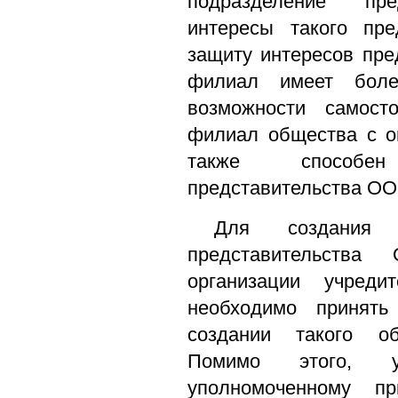
подразделение пре
интересы такого пр
защиту интересов пре
филиал имеет бол
возможности самосто
филиал общества с о
также способе
представительства ОО
Для создания
представительств
организации учред
необходимо принят
создании такого об
Помимо этого, у
уполномоченному п