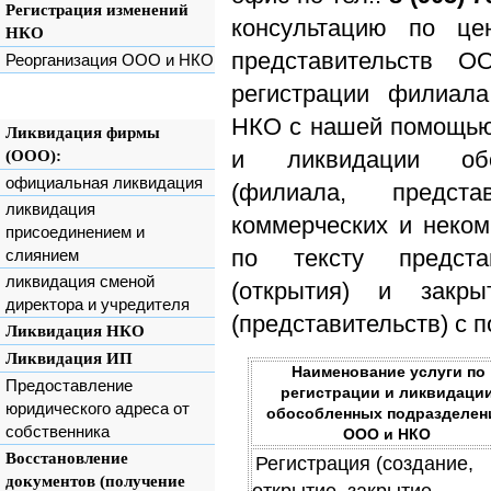
Регистрация изменений
консультацию по це
НКО
представительств 
Реорганизация ООО и НКО
регистрации филиала
НКО с нашей помощью,
Ликвидация фирмы
и ликвидации обо
(ООО):
официальная ликвидация
(филиала, предст
ликвидация
коммерческих и неком
присоединением и
по тексту предста
слиянием
ликвидация сменой
(открытия) и закры
директора и учредителя
(представительств) с
Ликвидация НКО
Ликвидация ИП
Наименование услуги по
Предоставление
регистрации и ликвидаци
юридического адреса от
обособленных подразделен
собственника
ООО и НКО
Восстановление
Регистрация (создание,
документов (получение
открытие, закрытие,