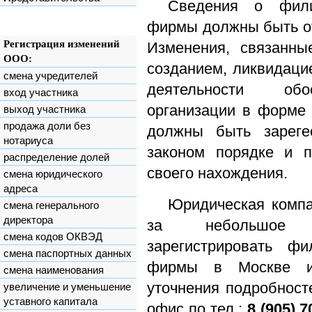
Сведения о фили
фирмы должны быть от
Регистрация изменений
Изменения, связанны
ООО:
созданием, ликвидаци
смена учредителей
деятельности обо
вход участника
организации в форме
выход участника
продажа доли без
должны быть зареге
нотариуса
законом порядке и п
распределение долей
своего нахождения.
смена юридического
адреса
Юридическая комп
смена генерального
директора
за небольшое в
смена кодов ОКВЭД
зарегистрировать фи
смена паспортных данных
фирмы в Москве и
смена наименования
уточнения подробност
увеличение и уменьшение
уставного капитала
офис по тел.:
8 (905) 